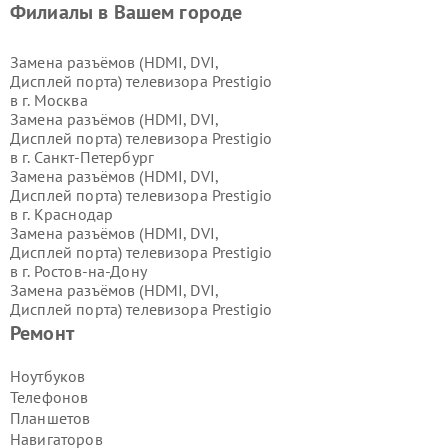
Филиалы в Вашем городе
Замена разъёмов (HDMI, DVI,
Дисплей порта) телевизора Prestigio
в г.
Москва
Замена разъёмов (HDMI, DVI,
Дисплей порта) телевизора Prestigio
в г.
Санкт-Петербург
Замена разъёмов (HDMI, DVI,
Дисплей порта) телевизора Prestigio
в г.
Краснодар
Замена разъёмов (HDMI, DVI,
Дисплей порта) телевизора Prestigio
в г.
Ростов-на-Дону
Замена разъёмов (HDMI, DVI,
Дисплей порта) телевизора Prestigio
в г.
Нижний Новгород
Ремонт
Замена разъёмов (HDMI, DVI,
Дисплей порта) телевизора Prestigio
Ноутбуков
в г.
Новосибирск
Телефонов
Замена разъёмов (HDMI, DVI,
Планшетов
Дисплей порта) телевизора Prestigio
Навигаторов
в г.
Екатеринбург