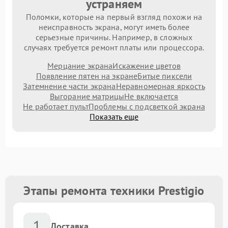
устраняем
Поломки, которые на первый взгляд похожи на
неисправность экрана, могут иметь более
серьезные причины. Например, в сложных
случаях требуется ремонт платы или процессора.
Мерцание экрана
Искажение цветов
Появление пятен на экране
Битые пиксели
Затемнение части экрана
Неравномерная яркость
Выгорание матрицы
Не включается
Не работает пульт
Проблемы с подсветкой экрана
Показать еще
Этапы ремонта техники Prestigio
1
Доставка