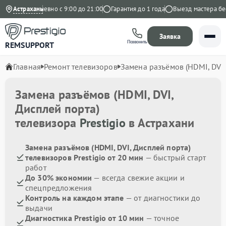
екс
Астрахань
Ежедневно с 9:00 до 21:00
Гарантия до 1 года
Выезд мастера бесп
Заявка
Позвонить
REMSUPPORT
Главная
Ремонт телевизоров
Замена разъёмов (HDMI, DVI,
Замена разъёмов (HDMI, DVI,
Дисплей порта)
телевизора
Prestigio
в Астрахани
Замена разъёмов (HDMI, DVI, Дисплей порта)
телевизоров Prestigio от 20 мин
— быстрый старт
работ
До 30% экономии
— всегда свежие акции и
спецпредложения
Контроль на каждом этапе
— от диагностики до
выдачи
Диагностика Prestigio от 10 мин
— точное