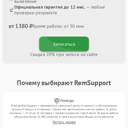
выявление
Официальная гарантия до 12 мес.
— любые
проверки результата
от 1380 ₽
Время работы: от 30 мин
Записаться
Скидка 20% при записи на сайте
Почему выбирают
RemSupport
PrestigioRemSupport — проверенный сервисный центр по ремонту и обслуживанию
техники Prestigio в Астрахани с более чем десятилетним опытом работы. В штате
компании — от 10 до 16 мастеров с профессиональной подготовкой. За время работы
обслужено более 10 000 клиентов, а также выполнено общее число ремонтов
превысило 12 000. Ежемесячно в сервисный центр поступает более 300 обращений,
Читать далее
включая , , . Мы устраняем поломки любой сложности и поддерживаем высокий
стандарт качества благодаря отлаженным процессам ремонта.